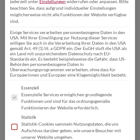
PARKT UNTER
jederzeit unter
Einstellungen
widerrufen oder anpassen.
Bitte
Carport ganz nach Ihren
beachten Sie, dass aufgrund individueller Einstellungen
STROM – ­DAS
möglicherweise nicht alle Funktionen der Website verfügbar
Wünschen.
sind.
SOLAR­
Einige Services verarbeiten personenbezogene Daten in den
USA. Mit Ihrer Einwilligung zur Nutzung dieser Services
willigen Sie auch in die Verarbeitung Ihrer Daten in den USA
CARPORT VON
gemäß Art. 49 (1) lit. a GDPR ein. Der EuGH stuft die USA als
ein Land mit unzureichendem Datenschutz nach EU-
Standards ein. Es besteht beispielsweise die Gefahr, dass US-
KIRCHNER
Behörden personenbezogene Daten in
Überwachungsprogrammen verarbeiten, ohne dass für
Europäerinnen und Europäer eine Klagemöglichkeit besteht.
Es folgt eine Liste der Service-Gruppen, fü
In einer Zeit, in der Nachhaltigkeit nicht mehr nur ein
Essenziell
Trend, sondern eine Notwendigkeit ist, bietet die Firma
Essenzielle Services ermöglichen grundlegende
Kirchner eine durchdachte und zukunftssichere Lösung für
Funktionen und sind für das ordnungsgemäße
umweltbewusste Haushalte und Unternehmen: unser
Funktionieren der Website erforderlich.
innovatives Solarcarport – mehr als nur ein Stellplatz.
Statistik
Statistik-Cookies sammeln Nutzungsdaten, die uns
Aufschluss darüber geben, wie unsere Besucher mit
unserer Website umgehen.