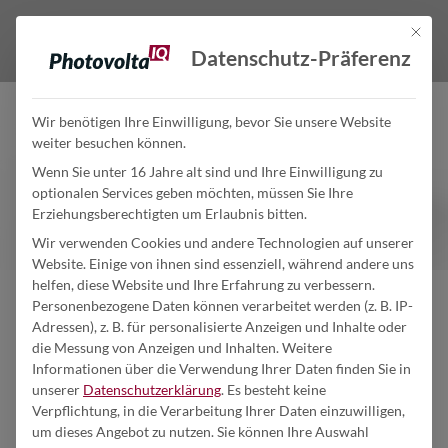
Mit die
Datenschutz-Präferenz
Jetzt neu: Solarcarports von
Wir benötigen Ihre Einwilligung, bevor Sie unsere Website
Kirchner
weiter besuchen können.
Wenn Sie unter 16 Jahre alt sind und Ihre Einwilligung zu
Ihr Haus ist falsch ausgerichtet
optionalen Services geben möchten, müssen Sie Ihre
oder Sie haben keinen Platz
Erziehungsberechtigten um Erlaubnis bitten.
mehr auf dem Dach? Kein
Wir verwenden Cookies und andere Technologien auf unserer
Website. Einige von ihnen sind essenziell, während andere uns
Problem! Mit dem Kirchner
helfen, diese Website und Ihre Erfahrung zu verbessern.
Solarcarport erweitern Sie
Personenbezogene Daten können verarbeitet werden (z. B. IP-
Adressen), z. B. für personalisierte Anzeigen und Inhalte oder
problemlos Ihre Kapazitäten
die Messung von Anzeigen und Inhalten.
Weitere
Informationen über die Verwendung Ihrer Daten finden Sie in
und haben zusätzlich die
DIE ZUKUNFT
unserer
Datenschutzerklärung
.
Es besteht keine
Möglichkeit ihr E-Fahrzeug zu
Verpflichtung, in die Verarbeitung Ihrer Daten einzuwilligen,
um dieses Angebot zu nutzen.
Sie können Ihre Auswahl
laden. Konfigurieren Sie den