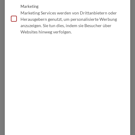
Marketing
Warum
Marketing Services werden von Drittanbietern oder
Herausgebern genutzt, um personalisierte Werbung
anzuzeigen. Sie tun dies, indem sie Besucher über
macht der
Websites hinweg verfolgen.
Solarcarport
Sinn?
Ein Solarcarport ermöglicht die Stromerzeugung
unabhängig vom Hausdach – perfekt bei
ungünstiger Dachausrichtung oder Platzmangel.